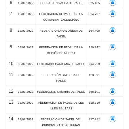
6
12/09/2022
FEDERACION VASCA DE PÁDEL
325.405
7
12/09/2022
FEDERACION DE PADEL DE LA
354.707
COMUNITAT VALENCIANA
8
12/09/2022
FEDERACION ARAGONESA DE
164.408
PADEL
9
09/09/2022
FEDERACION DE PADEL DE LA
320.142
REGIÓN DE MURCIA
10
08/09/2022
FEDERACIO CATALANA DE PADEL
294.229
11
06/09/2022
FEDERACIÓN GALLEGA DE
128.891
PÁDEL
12
02/09/2022
FEDERACION CANARIA DE PADEL
365.191
13
02/09/2022
FEDERACION DE PADEL DE LES
315.716
ILLES BALEARS
14
18/08/2022
FEDERACION DE PADEL DEL
137.212
PRINCIPADO DE ASTURIAS