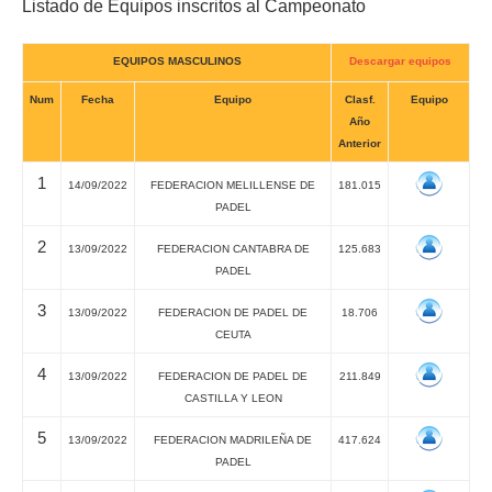
Listado de Equipos inscritos al Campeonato
EQUIPOS MASCULINOS
Descargar equipos
Num
Fecha
Equipo
Clasf.
Equipo
Año
Anterior
1
14/09/2022
FEDERACION MELILLENSE DE
181.015
PADEL
2
13/09/2022
FEDERACION CANTABRA DE
125.683
PADEL
3
13/09/2022
FEDERACION DE PADEL DE
18.706
CEUTA
4
13/09/2022
FEDERACION DE PADEL DE
211.849
CASTILLA Y LEON
5
13/09/2022
FEDERACION MADRILEÑA DE
417.624
PADEL