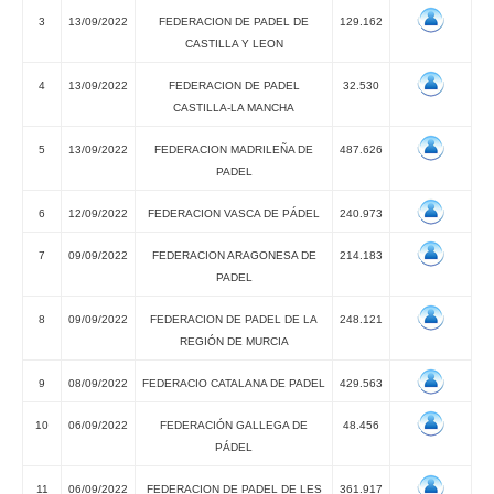
3
13/09/2022
FEDERACION DE PADEL DE
129.162
CASTILLA Y LEON
4
13/09/2022
FEDERACION DE PADEL
32.530
CASTILLA-LA MANCHA
5
13/09/2022
FEDERACION MADRILEÑA DE
487.626
PADEL
6
12/09/2022
FEDERACION VASCA DE PÁDEL
240.973
7
09/09/2022
FEDERACION ARAGONESA DE
214.183
PADEL
8
09/09/2022
FEDERACION DE PADEL DE LA
248.121
REGIÓN DE MURCIA
9
08/09/2022
FEDERACIO CATALANA DE PADEL
429.563
10
06/09/2022
FEDERACIÓN GALLEGA DE
48.456
PÁDEL
11
06/09/2022
FEDERACION DE PADEL DE LES
361.917