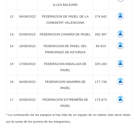
ILLES BALEARS
12
06/09/2022
FEDERACION DE PADEL DE LA
274.842
COMUNITAT VALENCIANA
13
02/09/2022
FEDERACION CANARIA DE PADEL
282.387
14
18/08/2022
FEDERACION DE PADEL DEL
90.613
PRINCIPADO DE ASTURIAS
15
17/08/2022
FEDERACION ANDALUZA DE
325.183
PADEL
16
04/08/2022
FEDERACION NAVARRA DE
177.736
PADEL
17
03/08/2022
FEDERACION EXTREMEÑA DE
173.873
PADEL
* La numeración de los equipos si hay más de un equipo de un mismo club viene dada
.
por la suma de los puntos de los integrantes