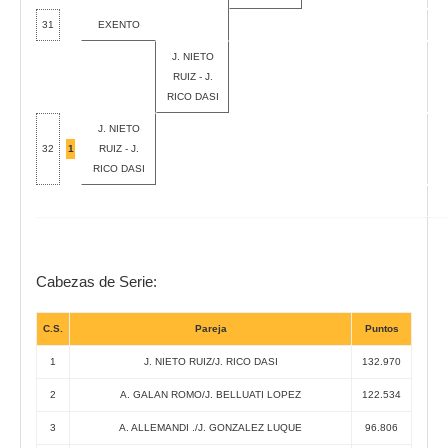
31
EXENTO
J. NIETO
RUIZ - J.
RICO DASI
J. NIETO
32
1
RUIZ - J.
RICO DASI
Cabezas de Serie:
C.S.
Pareja
Puntos
1
J. NIETO RUIZ/J. RICO DASI
132.970
2
A. GALAN ROMO/J. BELLUATI LOPEZ
122.534
3
A. ALLEMANDI ./J. GONZALEZ LUQUE
96.806