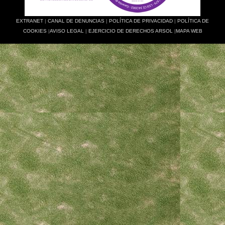
EXTRANET
|
CANAL DE DENUNCIAS
|
POLÍTICA DE PRIVACIDAD
|
POLÍTICA DE
COOKIES
|
AVISO LEGAL
|
EJERCICIO DE DERECHOS ARSOL
|
MAPA WEB