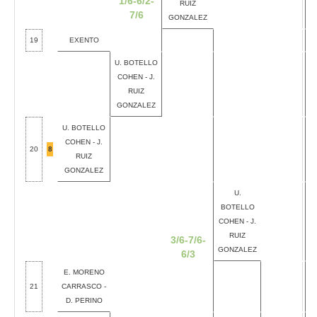
1/6-6/2-
RUIZ
7/6
GONZALEZ
19
EXENTO
U. BOTELLO
COHEN - J.
RUIZ
GONZALEZ
U. BOTELLO
COHEN - J.
20
8
RUIZ
GONZALEZ
U.
BOTELLO
COHEN - J.
RUIZ
3/6-7/6-
GONZALEZ
6/3
E. MORENO
21
CARRASCO -
D. PERINO