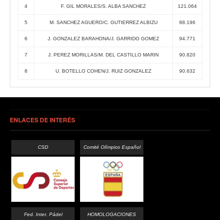
4
F. GIL MORALES/S. ALBA SANCHEZ
121.064
5
M. SANCHEZ AGUERO/C. GUTIERREZ ALBIZU
88.196
6
J. GONZALEZ BARAHONA/J. GARRIDO GOMEZ
94.771
7
J. PEREZ MORILLAS/M. DEL CASTILLO MARIN
90.820
8
U. BOTELLO COHEN/J. RUIZ GONZALEZ
90.632
ENLACES DE INTERÉS
CSD
Comité Olímpico Español
Fed. Inter. Pádel
HOMOLOGACIONES