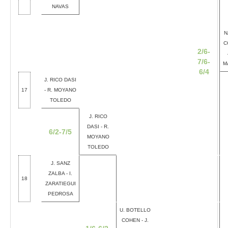
NAVAS
N
C
2/6-
7/6-
M
6/4
J. RICO DASI
17
- R. MOYANO
TOLEDO
J. RICO
DASI - R.
6/2-7/5
MOYANO
TOLEDO
J. SANZ
ZALBA - I.
18
ZARATIEGUI
PEDROSA
U. BOTELLO
COHEN - J.