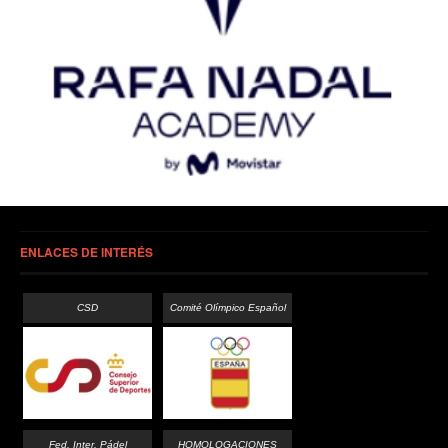
ENLACES DE INTERÉS
CSD
Comité Olímpico Español
Fed. Inter. Pádel
HOMOLOGACIONES