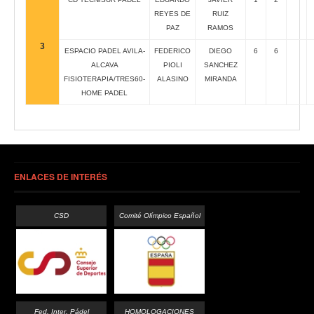
REYES DE
RUIZ
PAZ
RAMOS
3
ESPACIO PADEL AVILA-
FEDERICO
DIEGO
6
6
ALCAVA
PIOLI
SANCHEZ
FISIOTERAPIA/TRES60-
ALASINO
MIRANDA
HOME PADEL
ENLACES DE INTERÉS
CSD
Comité Olímpico Español
Fed. Inter. Pádel
HOMOLOGACIONES