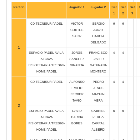
Partido
Jugador 1
Jugador 2
Set
Set
Set
1
2
3
CD TECNISUR PADEL
VICTOR
SERGIO
6
6
CORTES
JONAY
SAINZ
GARCIA
DELGADO
1
ESPACIO PADEL AVILA-
JORGE
FRANCISCO
4
4
ALCAVA
SANCHEZ
JAVIER
FISIOTERAPIA/TRES60-
MIRANDA
MATURANA
HOME PADEL
MONTERO
CD TECNISUR PADEL
ALFONSO
PEDRO
4
4
EMILIO
JESUS
FERRER
MACHIN
TAVIO
VERA
2
ESPACIO PADEL AVILA-
DAVID
GABRIEL
6
6
ALCAVA
GARCIA
PEREZ-
FISIOTERAPIA/TRES60-
BORES
CARRAL
HOME PADEL
ALBERDI
CD TECNISUR PADEL
EDUARDO
JAVIER
1
2