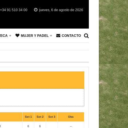
+34 91 510 34 00
jueves, 6 de agosto de 2026
TECA
MUJER Y PADEL
CONTACTO
Set 1
Set 2
Set 3
Obs
O
6
6
--