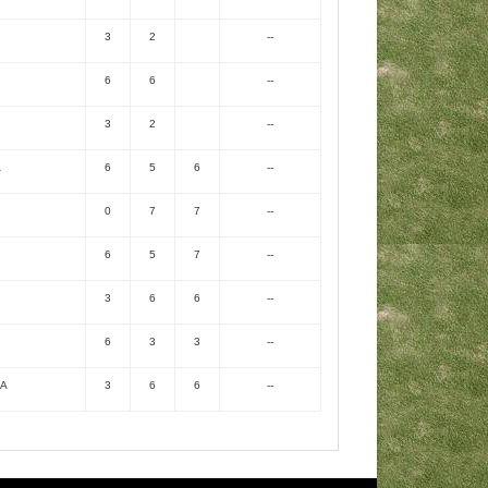
3
2
--
6
6
--
3
2
--
A
6
5
6
--
0
7
7
--
6
5
7
--
3
6
6
--
6
3
3
--
CA
3
6
6
--