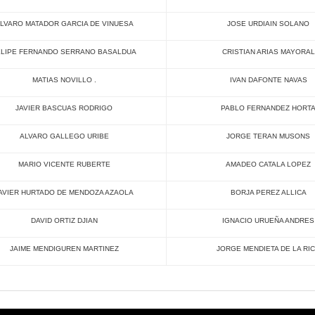
LVARO MATADOR GARCIA DE VINUESA
JOSE URDIAIN SOLANO
ELIPE FERNANDO SERRANO BASALDUA
CRISTIAN ARIAS MAYORAL
MATIAS NOVILLO .
IVAN DAFONTE NAVAS
JAVIER BASCUAS RODRIGO
PABLO FERNANDEZ HORT
ALVARO GALLEGO URIBE
JORGE TERAN MUSONS
MARIO VICENTE RUBERTE
AMADEO CATALA LOPEZ
AVIER HURTADO DE MENDOZA AZAOLA
BORJA PEREZ ALLICA
DAVID ORTIZ DJIAN
IGNACIO URUEÑA ANDRES
JAIME MENDIGUREN MARTINEZ
JORGE MENDIETA DE LA RI