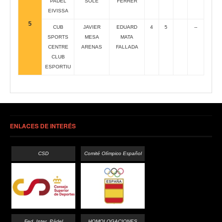
PADEL
SOLE
FERRER
EIVISSA
5
CUB
JAVIER
EDUARD
4
5
--
SPORTS
MESA
MATA
CENTRE
ARENAS
FALLADA
CLUB
ESPORTIU
ENLACES DE INTERÉS
CSD
Comité Olímpico Español
Fed. Inter. Pádel
HOMOLOGACIONES