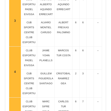
ESPORTIU
ALBERTO
AQUINDO
PADEL
AQUINDO
ERRECART
EIVISSA
ERRECART
3
CUB
ALVARO
ALBERT
6
6
--
SPORTS
MONTIEL
FREIXAS
CENTRE
CARUSO
PALOMINO
CLUB
ESPORTIU
CLUB
JAIME
MARCOS
6
6
--
ESPORTIU
YOHN
TUR COSTA
PADEL
PLANELLS
EIVISSA
4
CUB
GUILLEM
CRISTOBAL
2
3
--
SPORTS
FIGUEROLA
RAMIREZ
CENTRE
SANTIAGO
GEA
CLUB
ESPORTIU
CLUB
MARC
CARLOS
6
7
--
ESPORTIU
SIFRE
TUR