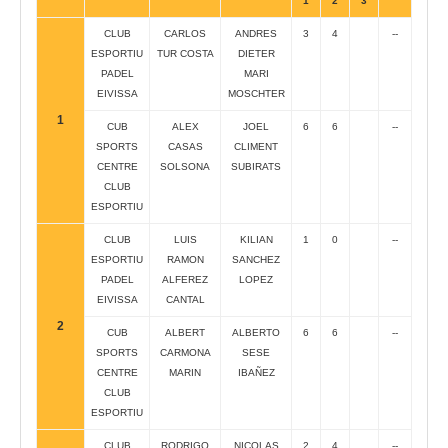
1
2
3
CLUB
CARLOS
ANDRES
3
4
--
ESPORTIU
TUR COSTA
DIETER
PADEL
MARI
EIVISSA
MOSCHTER
1
CUB
ALEX
JOEL
6
6
--
SPORTS
CASAS
CLIMENT
CENTRE
SOLSONA
SUBIRATS
CLUB
ESPORTIU
CLUB
LUIS
KILIAN
1
0
--
ESPORTIU
RAMON
SANCHEZ
PADEL
ALFEREZ
LOPEZ
EIVISSA
CANTAL
2
CUB
ALBERT
ALBERTO
6
6
--
SPORTS
CARMONA
SESE
CENTRE
MARIN
IBAÑEZ
CLUB
ESPORTIU
CLUB
RODRIGO
NICOLAS
2
4
--