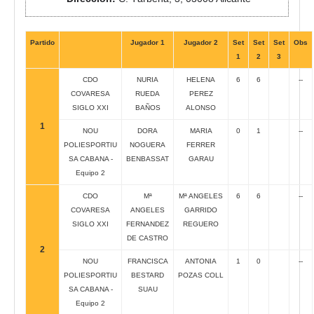
Partido
Jugador 1
Jugador 2
Set
Set
Set
Obs
1
2
3
CDO
NURIA
HELENA
6
6
--
COVARESA
RUEDA
PEREZ
SIGLO XXI
BAÑOS
ALONSO
1
NOU
DORA
MARIA
0
1
--
POLIESPORTIU
NOGUERA
FERRER
SA CABANA -
BENBASSAT
GARAU
Equipo 2
CDO
Mª
Mª ANGELES
6
6
--
COVARESA
ANGELES
GARRIDO
SIGLO XXI
FERNANDEZ
REGUERO
DE CASTRO
2
NOU
FRANCISCA
ANTONIA
1
0
--
POLIESPORTIU
BESTARD
POZAS COLL
SA CABANA -
SUAU
Equipo 2