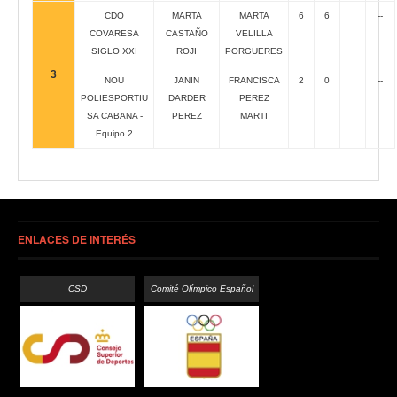
CDO
MARTA
MARTA
6
6
--
COVARESA
CASTAÑO
VELILLA
SIGLO XXI
ROJI
PORGUERES
3
NOU
JANIN
FRANCISCA
2
0
--
POLIESPORTIU
DARDER
PEREZ
SA CABANA -
PEREZ
MARTI
Equipo 2
ENLACES DE INTERÉS
CSD
Comité Olímpico Español