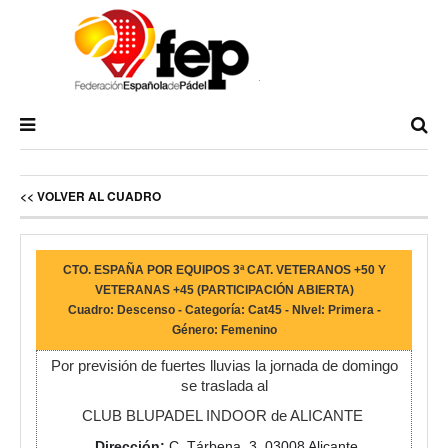
<< VOLVER AL CUADRO
CTO. ESPAÑA POR EQUIPOS 3ª CAT. VETERANOS +50 Y
VETERANAS +45 (PARTICIPACIÓN ABIERTA)
Cuadro: Descenso - Categoría: Cat45 - NIvel: Primera -
Género: Femenino
Por previsión de fuertes lluvias la jornada de domingo
se traslada al
CLUB BLUPADEL INDOOR de ALICANTE
Dirección
:
C. Tárbena, 3, 03008 Alicante