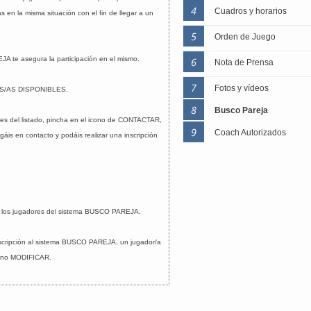
Cuadros y horarios
 en la misma situación con el fin de llegar a un
Orden de Juego
JA te asegura la participación en el mismo.
Nota de Prensa
Fotos y vídeos
ORES/AS DISPONIBLES.
Busco Pareja
ores del listado, pincha en el icono de CONTACTAR,
Coach Autorizados
gáis en contacto y podáis realizar una inscripción
rá a los jugadores del sistema BUSCO PAREJA.
inscripción al sistema BUSCO PAREJA, un jugador/a
icono MODIFICAR.