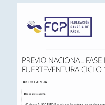
BUSCO PAREJA
Bases del sistema:
.- El sistema BUSCO PAREJA es sólo una herramienta para ayudar a aquel