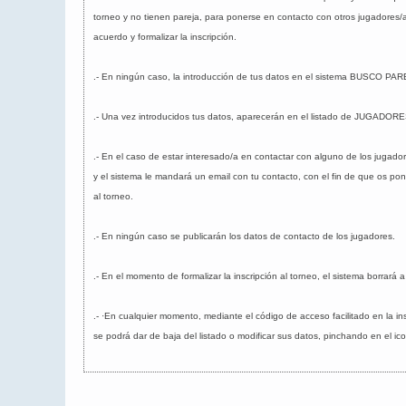
torneo y no tienen pareja, para ponerse en contacto con otros jugadores/as
acuerdo y formalizar la inscripción.
.- En ningún caso, la introducción de tus datos en el sistema BUSCO PARE
.- Una vez introducidos tus datos, aparecerán en el listado de JUGAD
.- En el caso de estar interesado/a en contactar con alguno de los jugad
y el sistema le mandará un email con tu contacto, con el fin de que os pon
al torneo.
.- En ningún caso se publicarán los datos de contacto de los jugadores.
.- En el momento de formalizar la inscripción al torneo, el sistema borra
.- ·En cualquier momento, mediante el código de acceso facilitado en la 
se podrá dar de baja del listado o modificar sus datos, pinchando en el 