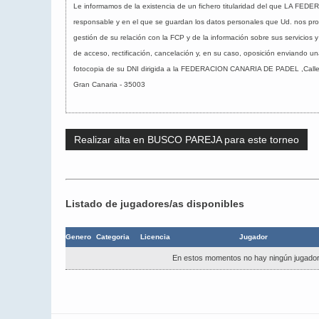
Le informamos de la existencia de un fichero titularidad del que LA F
responsable y en el que se guardan los datos personales que Ud. nos prop
gestión de su relación con la FCP y de la información sobre sus servicios 
de acceso, rectificación, cancelación y, en su caso, oposición enviando u
fotocopia de su DNI dirigida a la FEDERACION CANARIA DE PADEL ,
Call
Gran Canaria -
35003
Realizar alta en BUSCO PAREJA para este torneo
Listado de jugadores/as disponibles
Genero
Categoria
Licencia
Jugador
En estos momentos no hay ningún jugador