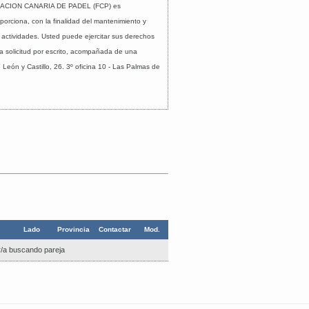
EDERACION CANARIA DE PADEL (FCP) es
orciona, con la finalidad del mantenimiento y
y actividades. Usted puede ejercitar sus derechos
na solicitud por escrito, acompañada de una
e León y Castillo, 26. 3º
oficina 10 -
Las Palmas de
Lado
Provincia
Contactar
Mod.
/a buscando pareja