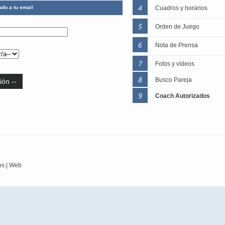
ado a tu email
Cuadros y horarios
Orden de Juego
Nota de Prensa
Fotos y vídeos
Busco Pareja
ión --
Coach Autorizados
os.|
Web