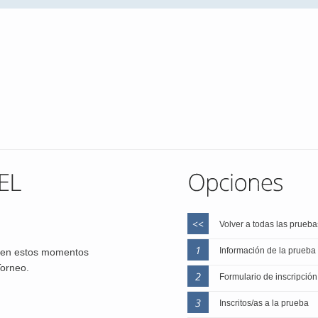
Volver a todas las prueba
Información de la prueba
a en estos momentos
orneo.
Formulario de inscripción
Inscritos/as a la prueba