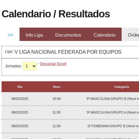
Calendario / Resultados
<<
Info Liga
Documentos
Calendario
Orde
Liga:
V LIGA NACIONAL FEDERADA POR EQUIPOS
-
Descargar Excell
Jornadas:
Día
Hora
Categoría
08/02/2025
10:00
3ª MASCULINA GRUPO B (Nivel m
08/02/2025
11:00
3ª MASCULINA GRUPO A (Nivel m
08/02/2025
11:00
5ª FEMENINA GRUPO B (Nivel má