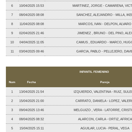
6
10/04/2025 15:53
MARTINEZ, JORGE - CAMARENA, VIC
7
08/04/2025 08:08
SANCHEZ, ALEJANDRO - MILLA, IKE
8
11/04/2025 08:08
MARCOS, IVAN - DELPON, ALVARO
9
02/04/2025 21:46
JIMENEZ , BRUNO - DEL PINO, ALE
10
04/04/2025 11:05
CAMUS , EDUARDO - MARCO, HUG
11
03/04/2025 09:46
GARCIA, PABLO - PELLEJERO, DAVI
INFANTIL FEMENINO
Num
Fecha
Pareja
1
13/04/2025 21:54
IZQUIERDO, VALENTINA - RUIZ, SULE
2
15/04/2025 21:00
CARRATO, DANIELA - LOPEZ, VALER
3
09/04/2025 13:46
MELGUIZO , VERA - LATORRE, CRIST
4
08/04/2025 08:32
ALARCON, CARLA - ORTIZ, AFRICA
5
15/04/2025 15:11
AGUILAR, LUCIA - PERAL, VEGA