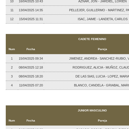
10
16/04/2025 10:43
AZNAR, JON - JARDIEL, LORIEN
11
13/04/2025 14:35
PELLEJER, GUILLERMO - MARTINEZ, P
12
15/04/2025 11:31
ISAC, JAIME - LANDETA, CARLOS
CADETE FEMENINO
Num
Fecha
Pareja
1
15/04/2025 09:34
JIMENEZ, ANDREA - SANCHEZ-RUBIO, 
2
08/04/2025 12:18
RODRIGUEZ, ALICIA - MUÑOZ, CLAU
3
08/04/2025 18:20
DE LAS SIAS, LUCIA - LOPEZ, MARI
4
11/04/2025 07:20
BLANCO, CANDELA - GRIABAL, MAR
JUNIOR MASCULINO
Num
Fecha
Pareja