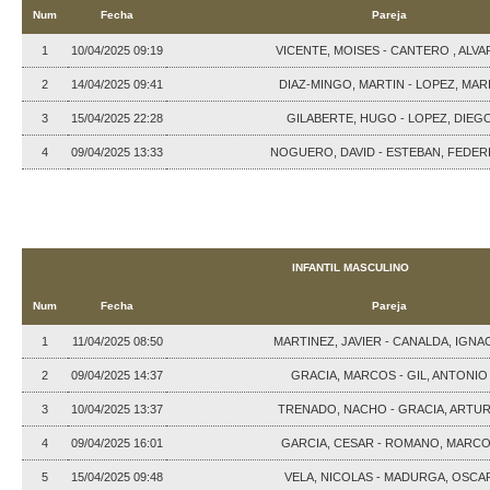
Num
Fecha
Pareja
1
10/04/2025 09:19
VICENTE, MOISES - CANTERO , ALV
2
14/04/2025 09:41
DIAZ-MINGO, MARTIN - LOPEZ, MAR
3
15/04/2025 22:28
GILABERTE, HUGO - LOPEZ, DIEG
4
09/04/2025 13:33
NOGUERO, DAVID - ESTEBAN, FEDER
INFANTIL MASCULINO
Num
Fecha
Pareja
1
11/04/2025 08:50
MARTINEZ, JAVIER - CANALDA, IGNA
2
09/04/2025 14:37
GRACIA, MARCOS - GIL, ANTONIO
3
10/04/2025 13:37
TRENADO, NACHO - GRACIA, ARTU
4
09/04/2025 16:01
GARCIA, CESAR - ROMANO, MARC
5
15/04/2025 09:48
VELA, NICOLAS - MADURGA, OSCA