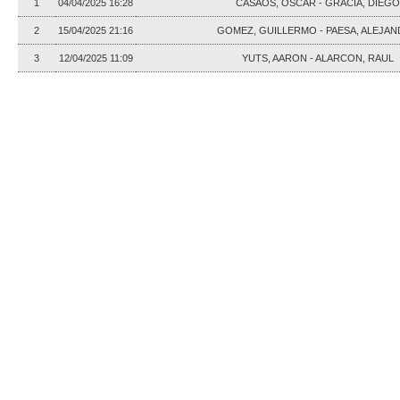
1
04/04/2025 16:28
CASAOS, OSCAR - GRACIA, DIEGO
2
15/04/2025 21:16
GOMEZ, GUILLERMO - PAESA, ALEJA
3
12/04/2025 11:09
YUTS, AARON - ALARCON, RAUL