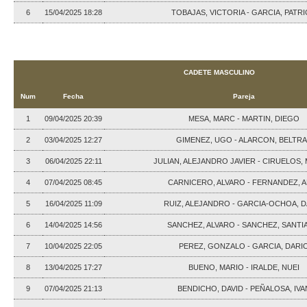
6
15/04/2025 18:28
TOBAJAS, VICTORIA - GARCIA, PATRI
CADETE MASCULINO
Num
Fecha
Pareja
1
09/04/2025 20:39
MESA, MARC - MARTIN, DIEGO
2
03/04/2025 12:27
GIMENEZ, UGO - ALARCON, BELTR
3
06/04/2025 22:11
JULIAN, ALEJANDRO JAVIER - CIRUELOS,
4
07/04/2025 08:45
CARNICERO, ALVARO - FERNANDEZ, A
5
16/04/2025 11:09
RUIZ, ALEJANDRO - GARCIA-OCHOA, 
6
14/04/2025 14:56
SANCHEZ, ALVARO - SANCHEZ, SANT
7
10/04/2025 22:05
PEREZ, GONZALO - GARCIA, DARI
8
13/04/2025 17:27
BUENO, MARIO - IRALDE, NUEI
9
07/04/2025 21:13
BENDICHO, DAVID - PEÑALOSA, IVA