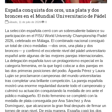
España conquista dos oros, una plata y dos
bronces en el Mundial Universitario de Pádel
sábado, 11 de julio de 2026
0
La selección española cerró con un sobresaliente balance su
participación en el FISU World University Championship Padel
2026, celebrado en Málaga. El combinado nacional consiguió
un total de cinco medallas —dos oros, una plata y dos
bronces— y confirmó el excelente nivel del pádel universitario
español ante algunas de las mejores parejas internacionales.
La delegación española tuvo un protagonismo especial en la
categoría femenina, en la que logró colocar a dos parejas en
las dos primeras posiciones del podio. Águeda Pérez y Laura
Luján se proclamaron campeonas del mundo universitarias
tras completar una brillante competición. La pareja española
mostró una enorme regularidad durante todo el campeonato y
culminó su actuación conquistando la medalla de oro ante el
público malagueño. El éxito femenino se completó con la
medalla de plata conseguida por Ana Sánchez y Ana
Domínguez, que alcanzaron la gran final después de firmar un
torneo de gran nivel. De esta manera, España copó los dos