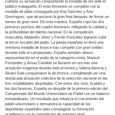
culminó su actuación conquistando la medalla de oro ante el
público malagueño. El éxito femenino se completó con la
medalla de plata conseguida por Ana Sánchez y Ana
Domínguez, que alcanzaron la gran final después de firmar un
torneo de gran nivel. De esta manera, España copó los dos
primeros puestos del cuadro femenino, reflejando la calidad y
la profundidad del talento nacional. En la competición
masculina, Alejandro Jerez y Ferrán González lograron subir
al tercer escalón del podio. La pareja española se llevó una
meritoria medalla de bronce tras competir con gran solidez
durante todo el campeonato. España también obtuvo
representación en el podio de la categoría mixta. Marisol
Fernández y Arnau Candelo se llevaron en oro tras una
actuación magistral durante todo el torneo y Valeria Atencia y
Álvaro Sola conquistaron la de bronce, completando así una
destacada actuación colectiva de la selección nacional en las
tres modalidades disputadas. Con estos dos oros, la plata y
los dos bronces, España se despide de la primera edición del
Campeonato del Mundo Universitario de Pádel con un balance
extraordinario. Un resultado que refuerza el crecimiento del
pádel universitario y demuestra la capacidad de los
deportistas españoles para compaginar su formación
académica con la competición de máximo nivel.