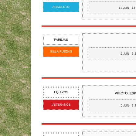
ABSOLUTO
12 JUN - 14
PAREJAS
SILLA RUEDAS
5 JUN - 7 
EQUIPOS
VIII CTO. E
VETERANOS
5 JUN - 7 