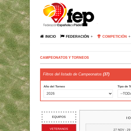
INICIO
FEDERACIÓN
COMPETICIÓN
CAMPEONATOS Y TORNEOS
Filtros del listado de Campeonatos
(37)
Año del Torneo
Tipo de 
EQUIPOS
I 
VETERANOS
27 NOV - 2