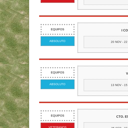
EQUIPOS
I C
ABSOLUTO
20 NOV - 2
EQUIPOS
V
ABSOLUTO
13 NOV - 1
EQUIPOS
CTO. E
VETERANOS