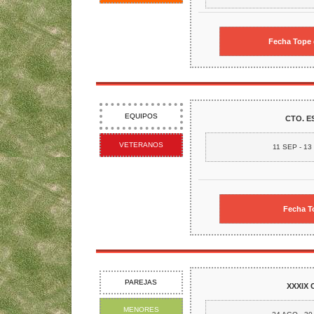
Fecha Tope 
EQUIPOS
CTO. E
VETERANOS
11 SEP - 13
Fecha To
PAREJAS
XXXIX
MENORES