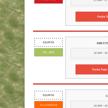
25 SEP - 2
Fecha To
EQUIPOS
XXIII C
SEL_MEN
18 SEP - 2
Fecha Tope 
EQUIPOS
C
SILLA RUEDAS
18 SEP - 2