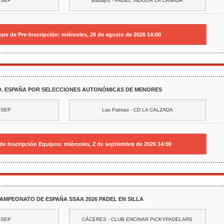
7 SEP
Badajoz - PADEL INDOOR LA CAÑADA
pe de Pre-Inscripción:
miércoles, 26 de agosto de 2026 14:00
TO. ESPAÑA POR SELECCIONES AUTONÓMICAS DE MENORES
0 SEP
Las Palmas - CD LA CALZADA
de Inscripción Equipos:
miércoles, 2 de septiembre de 2026 14:00
AMPEONATO DE ESPAÑA SSAA 2026 PADEL EN SILLA
0 SEP
CÁCERES - CLUB ENCINAR PICKYPADELARS