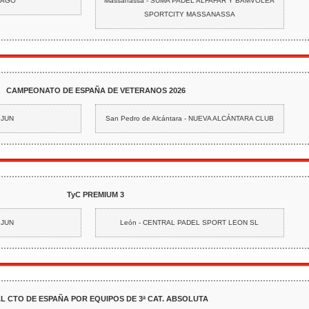
0 AGO
Massanassa - SUMA PADEL ALFAFAR Y BAMVOLEA
SPORTCITY MASSANASSA
CAMPEONATO DE ESPAÑA DE VETERANOS 2026
 JUN
San Pedro de Alcántara - NUEVA ALCÁNTARA CLUB
TyC PREMIUM 3
 JUN
León - CENTRAL PADEL SPORT LEON SL
AL CTO DE ESPAÑA POR EQUIPOS DE 3ª CAT. ABSOLUTA