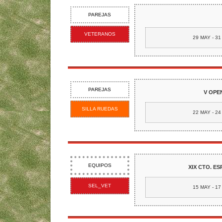
PAREJAS
VETERANOS
29 MAY - 3
PAREJAS
V OPE
SILLA RUEDAS
22 MAY - 2
EQUIPOS
XIX CTO. E
SEL_VET
15 MAY - 1