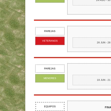
24 AGO - 3
PAREJAS
VETERANOS
26 JUN - 28
PAREJAS
MENORES
19 JUN - 21
EQUIPOS
FIN