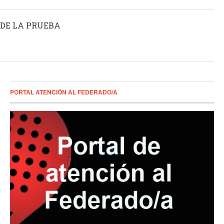
 DE LA PRUEBA
PORTAL ATENCIÓN AL FEDERADO/A