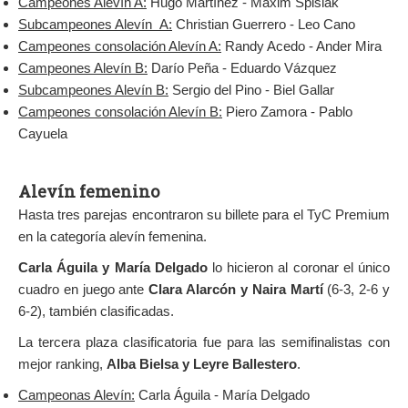
Campeones Alevín A:
Hugo Martínez - Maxim Spisiak
Subcampeones Alevín A:
Christian Guerrero - Leo Cano
Campeones consolación Alevín A:
Randy Acedo - Ander Mira
Campeones Alevín B:
Darío Peña - Eduardo Vázquez
Subcampeones Alevín B:
Sergio del Pino - Biel Gallar
Campeones consolación Alevín B:
Piero Zamora - Pablo
Cayuela
Alevín femenino
Hasta tres parejas encontraron su billete para el TyC Premium
en la categoría alevín femenina.
Carla Águila y María Delgado
lo hicieron al coronar el único
cuadro en juego ante
Clara Alarcón y Naira Martí
(6-3, 2-6 y
6-2), también clasificadas.
La tercera plaza clasificatoria fue para las semifinalistas con
mejor ranking,
Alba Bielsa y Leyre Ballestero
.
Campeonas Alevín:
Carla Águila - María Delgado