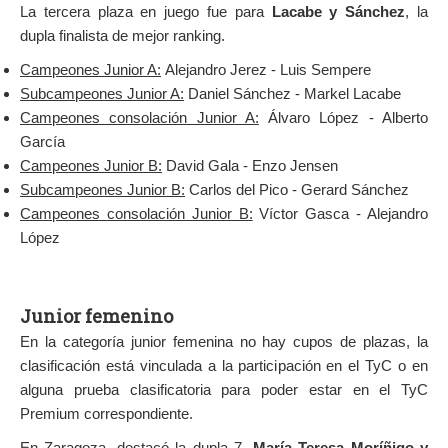
La tercera plaza en juego fue para
Lacabe y Sánchez
, la
dupla finalista de mejor ranking.
Campeones Junior A:
Alejandro Jerez - Luis Sempere
Subcampeones Junior A:
Daniel Sánchez - Markel Lacabe
Campeones consolación Junior A:
Álvaro López - Alberto
García
Campeones Junior B:
David Gala - Enzo Jensen
Subcampeones Junior B:
Carlos del Pico - Gerard Sánchez
Campeones consolación Junior B:
Víctor Gasca - Alejandro
López
Junior femenino
En la categoría junior femenina no hay cupos de plazas, la
clasificación está vinculada a la participación en el TyC o en
alguna prueba clasificatoria para poder estar en el TyC
Premium correspondiente.
En Zaragoza, destacó la dupla 7,
María Teresa Moríñigo y