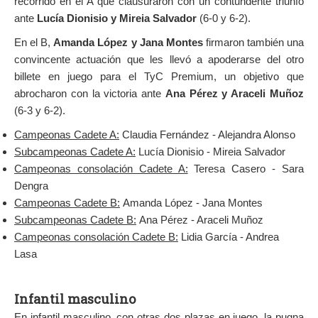
recorrido en el A que clausuraron con un contundente triunfo
ante
Lucía Dionisio y Mireia Salvador
(6-0 y 6-2).
En el B,
Amanda López y Jana Montes
firmaron también una
convincente actuación que les llevó a apoderarse del otro
billete en juego para el TyC Premium, un objetivo que
abrocharon con la victoria ante
Ana Pérez y Araceli Muñoz
(6-3 y 6-2).
Campeonas Cadete A:
Claudia Fernández - Alejandra Alonso
Subcampeonas Cadete A:
Lucía Dionisio - Mireia Salvador
Campeonas consolación Cadete A:
Teresa Casero - Sara
Dengra
Campeonas Cadete B:
Amanda López - Jana Montes
Subcampeonas Cadete B:
Ana Pérez - Araceli Muñoz
Campeonas consolación Cadete B:
Lidia García - Andrea
Lasa
Infantil masculino
En infantil masculino, con otras dos plazas en juego, la pugna