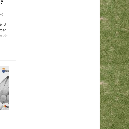
 y
0
el 8
rcer
es de