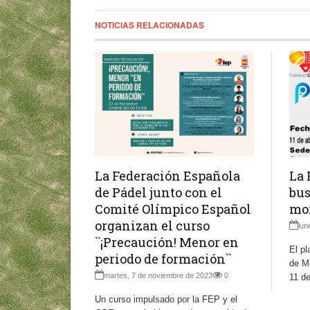
NOTICIAS RELACIONADAS
La 
La Federación Española
bus
de Pádel junto con el
mon
Comité Olímpico Español
organizan el curso
lun
``¡Precaución! Menor en
El pl
periodo de formación``
de Mo
martes, 7 de noviembre de 2023
0
11 de
Un curso impulsado por la FEP y el