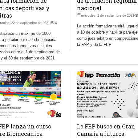
a la formación de
de titulación regional
nicas deportivas y
nacional
itras
miércoles, 1 de septiembre de 2021
rcoles, 22 de septiembre de 2021
0
La acción formativa tendrá lugar d
a 10 de octubre y habilita para eje
stablece un máximo de 1000
como juez árbitro en competicion
 a percibir por cada beneficiaria
la FAP y de la FEP
procesos formativos oficiales
izados entre el 1 de septiembre de
 y el 30 de septiembre de 2021
FEP lanza un curso
La FEP busca en Gran
re Biomecánica
Canaria a futuros