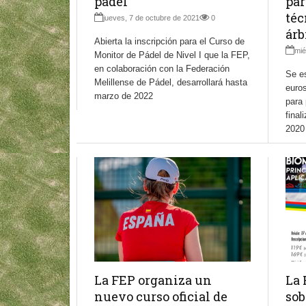
pádel
par
téc
jueves, 7 de octubre de 2021
0
árb
Abierta la inscripción para el Curso de
mié
Monitor de Pádel de Nivel I que la FEP,
en colaboración con la Federación
Se e
Melillense de Pádel, desarrollará hasta
euros
marzo de 2022
para 
final
2020
La FEP organiza un
La 
nuevo curso oficial de
sob