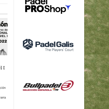
l I
cción
arra