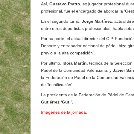
Así,
Gustavo Pratto
, ex jugador profesional du
profesional, fue el encargado de abordar la ‘Ges
En el segundo turno,
Jorge Martínez
, actual di
entre otros deportistas profesionales, habló sob
Por su parte, el actual director del C.P. Fundac
Deporte y entrenador nacional de pádel, hizo gir
previo a la alta competición’.
Por último,
Idoia Martín
, técnica de la Selecci
Pádel de la Comunidad Valenciana; y
Javier Sá
la Federación de Pádel de la Comunidad Valencia
de Tecnificación’.
La presidenta de la Federación de Pádel de Cast
Gutiérrez ‘Guti’.
Imágenes de la jornada.