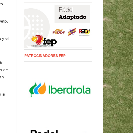
to
yeto,
 y el
PATROCINADORES FEP
de
co de
an
uis