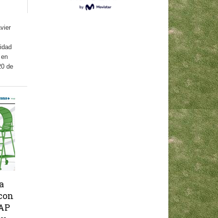
vier
idad
 en
20 de
a
 con
FAP