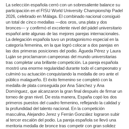
La selección española cerró con un sobresaliente balance su
participación en el FISU World University Championship Padel
2026, celebrado en Málaga. El combinado nacional consiguió
un total de cinco medallas —dos oros, una plata y dos
bronces— y confirmó el excelente nivel del pádel universitario
español ante algunas de las mejores parejas internacionales.
La delegación española tuvo un protagonismo especial en la
categoría femenina, en la que logró colocar a dos parejas en
las dos primeras posiciones del podio. Águeda Pérez y Laura
Luján se proclamaron campeonas del mundo universitarias
tras completar una brillante competición. La pareja española
mostró una enorme regularidad durante todo el campeonato y
culminó su actuación conquistando la medalla de oro ante el
público malagueño. El éxito femenino se completó con la
medalla de plata conseguida por Ana Sánchez y Ana
Domínguez, que alcanzaron la gran final después de firmar un
torneo de gran nivel. De esta manera, España copó los dos
primeros puestos del cuadro femenino, reflejando la calidad y
la profundidad del talento nacional. En la competición
masculina, Alejandro Jerez y Ferrán González lograron subir
al tercer escalón del podio. La pareja española se llevó una
meritoria medalla de bronce tras competir con gran solidez