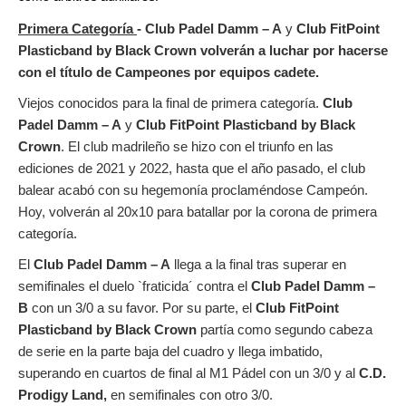
Primera Categoría
-
Club Padel Damm – A
y
Club FitPoint
Plasticband by Black Crown volverán a luchar por hacerse
con el título de Campeones por equipos cadete.
Viejos conocidos para la final de primera categoría.
Club
Padel Damm – A
y
Club FitPoint Plasticband by Black
Crown
. El club madrileño se hizo con el triunfo en las
ediciones de 2021 y 2022, hasta que el año pasado, el club
balear acabó con su hegemonía proclaméndose Campeón.
Hoy, volverán al 20x10 para batallar por la corona de primera
categoría.
El
Club Padel Damm – A
llega a la final tras superar en
semifinales el duelo `fraticida´ contra el
Club Padel Damm –
B
con un 3/0 a su favor. Por su parte, el
Club FitPoint
Plasticband by Black Crown
partía como segundo cabeza
de serie
en la parte baja del cuadro y llega imbatido,
superando en cuartos de final al M1 Pádel con un 3/0 y al
C.D.
Prodigy Land,
en semifinales con otro 3/0.