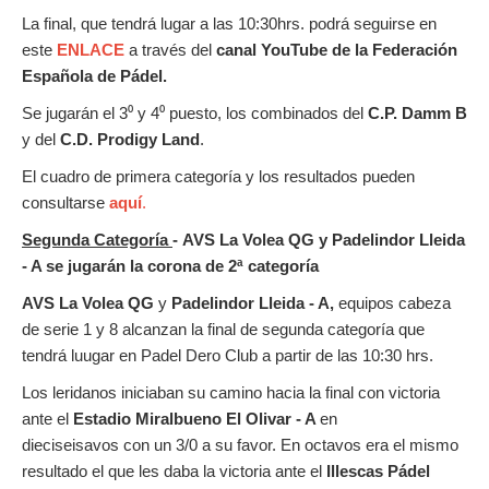
La final, que tendrá lugar a las 10:30hrs. podrá seguirse en
este
ENLACE
a través del
canal YouTube de la Federación
Española de Pádel.
Se jugarán el 3⁰ y 4⁰ puesto, los combinados del
C.P. Damm B
y del
C.D. Prodigy Land
.
El cuadro de primera categoría y los resultados pueden
consultarse
aquí
.
Segunda Categoría
-
AVS La Volea QG y Padelindor Lleida
- A se jugarán la corona de 2ª categoría
AVS La Volea QG
y
Padelindor Lleida - A,
equipos cabeza
de serie 1 y 8 alcanzan la final de segunda categoría que
tendrá luugar en Padel Dero Club a partir de las 10:30 hrs.
Los leridanos iniciaban su camino hacia la final con victoria
ante el
Estadio Miralbueno El Olivar - A
en
dieciseisavos
con un 3/0 a su favor. En octavos era el mismo
resultado el que les daba la victoria ante el
Illescas Pádel