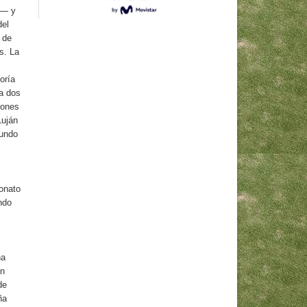
s— y
del
 de
s. La
oría
 a dos
iones
Luján
undo
onato
ndo
na
an
de
ña