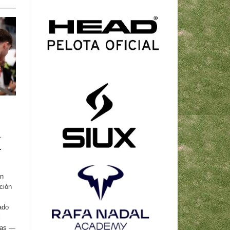
l
l
un
ción
ado
l
las —