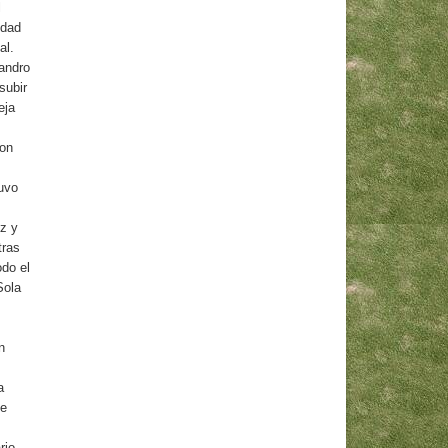
l
idad
al.
andro
subir
eja
con
uvo
z y
tras
odo el
Sola
n
a
se
rio