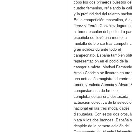
copó los dos primeros puestos de
cuadro femenino, reflejando la cal
y la profundidad del talento nacion
En la competición masculina, Alej
Jerez y Ferrán González lograron 
al tercer escalón del podio. La par
española se llevó una meritoria
medalla de bronce tras competir 
gran solidez durante todo el
campeonato. España también obt
representación en el podio de la
categoría mixta. Marisol Fernánde
Arnau Candelo se llevaron en oro 
una actuación magistral durante t
torneo y Valeria Atencia y Álvaro 
conquistaron la de bronce,
completando así una destacada
actuación colectiva de la selecció
nacional en las tres modalidades
disputadas. Con estos dos oros, l
plata y los dos bronces, España 
despide de la primera edición del
Campeonato del Mundo Universita