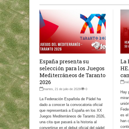
La 
España presenta su
HE
selección para los Juegos
ca
Mediterráneos de Taranto
2026
mié
martes, 21 de julio de 2026
0
Hay 
mirar
La Federación Española de Pádel ha
unió
dado a conocer la convocatoria oficial
Fede
que representará a España en los XX
es e
Juegos Mediterráneos de Taranto 2026,
han 
una cita que pasará a la historia al
conti
convertirse en el debut oficial del pádel