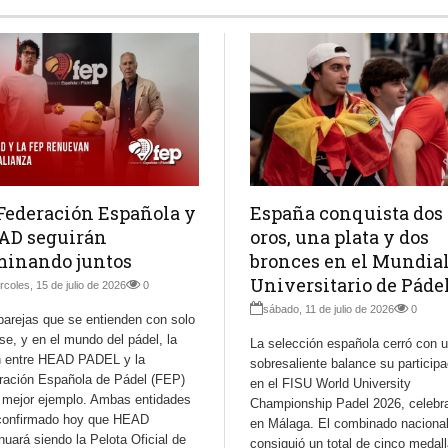
Federación Española y
España conquista dos
AD seguirán
oros, una plata y dos
minando juntos
bronces en el Mundia
Universitario de Páde
rcoles, 15 de julio de 2026
0
sábado, 11 de julio de 2026
0
parejas que se entienden con solo
se, y en el mundo del pádel, la
La selección española cerró con 
n entre HEAD PADEL y la
sobresaliente balance su participa
ración Española de Pádel (FEP)
en el FISU World University
l mejor ejemplo. Ambas entidades
Championship Padel 2026, celebr
confirmado hoy que HEAD
en Málaga. El combinado naciona
nuará siendo la Pelota Oficial de
consiguió un total de cinco medal