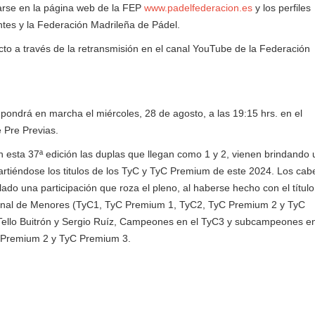
arse en la página web de la FEP
www.padelfederacion.es
y los perfiles
ntes y la Federación Madrileña de Pádel.
ecto a través de la retransmisión en el canal YouTube de la Federación
 pondrá en marcha el miércoles, 28 de agosto, a las 19:15 hrs. en el
 Pre Previas.
n esta 37ª edición las duplas que llegan como 1 y 2, vienen brindando
artiéndose los titulos de los TyC y TyC Premium de este 2024. Los cab
lado una participación que roza el pleno, al haberse hecho con el títul
cional de Menores (TyC1, TyC Premium 1, TyC2, TyC Premium 2 y TyC
ello Buitrón y Sergio Ruíz, Campeones en el TyC3 y subcampeones en
 Premium 2 y TyC Premium 3.