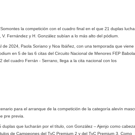
. Somontes la competición con el cuadro final en el que 21 duplas luch
, V. Fernández y H. González subían a lo más alto del pódium.
nal de 2024, Paola Soriano y Noa Ibáñez, con una temporada que viene
 Podium en 5 de las 6 citas del Circuito Nacional de Menores FEP Babola
2 del cuadro Ferrán - Serrano, llega a la cita nacional con los
enario para el arranque de la competición de la categoría alevín masc
se pre previa.
 duplas que lucharán por el título, con González – Ajenjo como cabez
los títulos de Campeones del TyC Premium 2 y del TyC Premium 3. Como