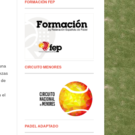
FORMACIÓN FEP
 una
CIRCUITO MENORES
ezas
o de
 el
PADEL ADAPTADO