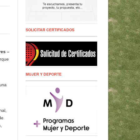
SOLICITAR CERTIFICADOS
es –
arque
MUJER Y DEPORTE
 una
nal,
de
,