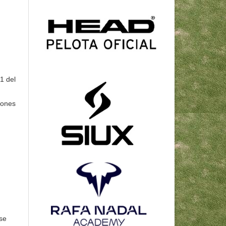
1 del
eones
ase