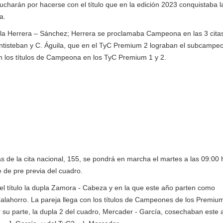
lucharán por hacerse con el título que en la edición 2023 conquistaba l
a.
pla Herrera – Sánchez; Herrera se proclamaba Campeona en las 3 cita
tisteban y C. Águila, que en el TyC Premium 2 lograban el subcampe
on los títulos de Campeona en los TyC Premium 1 y 2.
s de la cita nacional, 155, se pondrá en marcha el martes a las 09:00 
 de pre previa del cuadro.
el título la dupla Zamora - Cabeza y en la que este año parten como
lahorro. La pareja llega con los títulos de Campeones de los Premium
 su parte, la dupla 2 del cuadro, Mercader - García, cosechaban este 