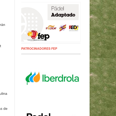
arán
t
PATROCINADORES FEP
ulina
as de