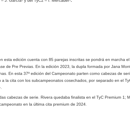
 J. García- y del TyC2 – I. Mercader-
.
n esta edición cuenta con 85 parejas inscritas se pondrá en marcha el
fase de Pre Previas. En la edición 2023, la dupla formada por Jana Mon
onas. En esta 37º edición del Campeonato parten como cabezas de ser
gan a la cita con los subcampeonatos cosechados, por separado en el T
-.
as cabezas de serie. Rivera quedaba finalista en el TyC Premium 1; 
subcampeonato en la última cita premium de 2024.