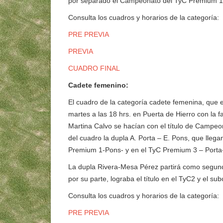
por separado el Campeonato del TyC Premium 1 –
Consulta los cuadros y horarios de la categoría:
PRE PREVIA
PREVIA
CUADRO FINAL
Cadete femenino:
El cuadro de la categoría cadete femenina, que e
martes a las 18 hrs. en Puerta de Hierro con la 
Martina Calvo se hacían con el título de Campe
del cuadro la dupla A. Porta – E. Pons, que lle
Premium 1-Pons- y en el TyC Premium 3 – Porta
La dupla Rivera-Mesa Pérez partirá como segund
por su parte, lograba el título en el TyC2 y el 
Consulta los cuadros y horarios de la categoría:
PRE PREVIA