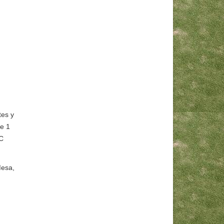
tes y
ie 1
yC
Mesa,