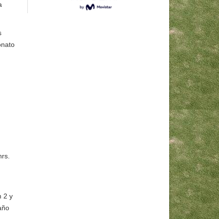
a
s
onato
hrs.
 2 y
año