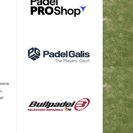
serie
o,
el