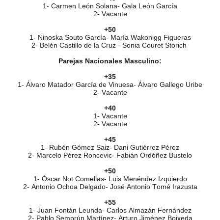
1- Carmen León Solana- Gala León García
2- Vacante
+50
1- Ninoska Souto García- María Wakonigg Figueras
2- Belén Castillo de la Cruz - Sonia Couret Storich
Parejas Nacionales Masculino:
+35
1- Álvaro Matador García de Vinuesa- Álvaro Gallego Uribe
2- Vacante
+40
1- Vacante
2- Vacante
+45
1- Rubén Gómez Saiz- Dani Gutiérrez Pérez
2- Marcelo Pérez Roncevic- Fabián Ordóñez Bustelo
+50
1- Óscar Not Comellas- Luis Menéndez Izquierdo
2- Antonio Ochoa Delgado- José Antonio Tomé Irazusta
+55
1- Juan Fontán Leunda- Carlos Almazán Fernández
2- Pablo Semprún Martínez- Arturo Jiménez Boixeda