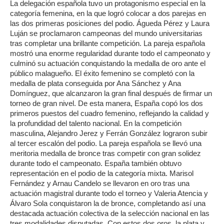
La delegación española tuvo un protagonismo especial en la
categoría femenina, en la que logró colocar a dos parejas en
las dos primeras posiciones del podio. Águeda Pérez y Laura
Luján se proclamaron campeonas del mundo universitarias
tras completar una brillante competición. La pareja española
mostró una enorme regularidad durante todo el campeonato y
culminó su actuación conquistando la medalla de oro ante el
público malagueño. El éxito femenino se completó con la
medalla de plata conseguida por Ana Sánchez y Ana
Domínguez, que alcanzaron la gran final después de firmar un
torneo de gran nivel. De esta manera, España copó los dos
primeros puestos del cuadro femenino, reflejando la calidad y
la profundidad del talento nacional. En la competición
masculina, Alejandro Jerez y Ferrán González lograron subir
al tercer escalón del podio. La pareja española se llevó una
meritoria medalla de bronce tras competir con gran solidez
durante todo el campeonato. España también obtuvo
representación en el podio de la categoría mixta. Marisol
Fernández y Arnau Candelo se llevaron en oro tras una
actuación magistral durante todo el torneo y Valeria Atencia y
Álvaro Sola conquistaron la de bronce, completando así una
destacada actuación colectiva de la selección nacional en las
tres modalidades disputadas. Con estos dos oros, la plata y