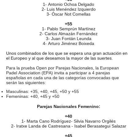
1- Antonio Ochoa Delgado
2- Luis Menéndez Izquierdo
3- Óscar Not Comellas
+55
1- Pablo Semprún Martínez
2- Carlos Almazán Fernández
3- Juan Fontán Leunda
4- Arturo Jiménez Boixeda
Unos combinados de los que se espera una gran actuación en
el Europeo y al que deseamos la mayor de las suertes.
Para la prueba Open por Parejas Nacionales, la European
Padel Association (EPA) invita a participar a 4 parejas
españolas en cada una de las categorías convocadas que
serán las siguientes:
Masculinas: +35, +40, +45, +50 y +55
Femeninas: +40, +45 y +50
Parejas Nacionales Femenino:
+40
1- Marta Cano Rodríguez- Silvia Navarro Orgilés
2- Iratxe Landa de Castresana - Isabel Berasategui Salazar
+45