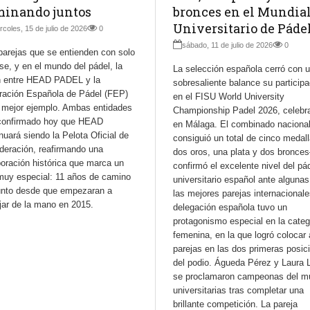
minando juntos
bronces en el Mundia
Universitario de Páde
rcoles, 15 de julio de 2026
0
sábado, 11 de julio de 2026
0
parejas que se entienden con solo
se, y en el mundo del pádel, la
La selección española cerró con 
n entre HEAD PADEL y la
sobresaliente balance su participa
ración Española de Pádel (FEP)
en el FISU World University
l mejor ejemplo. Ambas entidades
Championship Padel 2026, celebr
confirmado hoy que HEAD
en Málaga. El combinado naciona
nuará siendo la Pelota Oficial de
consiguió un total de cinco medal
deración, reafirmando una
dos oros, una plata y dos bronce
oración histórica que marca un
confirmó el excelente nivel del pá
 muy especial: 11 años de camino
universitario español ante algunas
unto desde que empezaran a
las mejores parejas internacionale
jar de la mano en 2015.
delegación española tuvo un
protagonismo especial en la categ
femenina, en la que logró colocar
parejas en las dos primeras posic
del podio. Águeda Pérez y Laura 
se proclamaron campeonas del m
universitarias tras completar una
brillante competición. La pareja