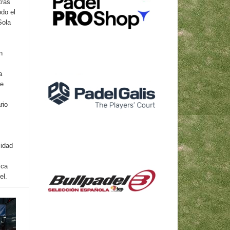
tras
odo el
Sola
n
a
se
rio
cidad
ica
el.