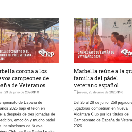
bella corona a los
Marbella reúne a la g
evos campeones de
familia del pádel
aña de Veteranos
veterano español
es, 29 de junio de 2026
0
jueves, 25 de junio de 2026
0
ampeonato de España de
Del 26 al 28 de junio, 258 jugador
anos 2026 bajó el telón en
jugadoras competirán en Nueva
ella después de tres jornadas de
Alcántara Club por los títulos del
etición, emoción y mucho pádel
Campeonato de España de Veter
s instalaciones de Nueva
2026
tara Club, en San Pedro La cita,