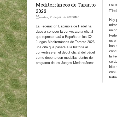
ca
Mediterráneos de Taranto
2026
mié
martes, 21 de julio de 2026
0
Hay 
mirar
La Federación Española de Pádel ha
unió
dado a conocer la convocatoria oficial
Fede
que representará a España en los XX
es e
Juegos Mediterráneos de Taranto 2026,
han 
una cita que pasará a la historia al
conti
convertirse en el debut oficial del pádel
la Fe
como deporte con medallas dentro del
colab
programa de los Juegos Mediterráneos
hito
conj
traba