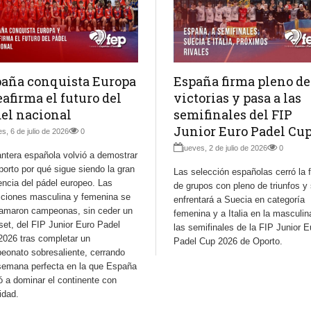
aña conquista Europa
España firma pleno de
eafirma el futuro del
victorias y pasa a las
el nacional
semifinales del FIP
Junior Euro Padel Cu
es, 6 de julio de 2026
0
jueves, 2 de julio de 2026
0
ntera española volvió a demostrar
orto por qué sigue siendo la gran
Las selección españolas cerró la 
encia del pádel europeo. Las
de grupos con pleno de triunfos y
cciones masculina y femenina se
enfrentará a Suecia en categoría
lamaron campeonas, sin ceder un
femenina y a Italia en la masculin
set, del FIP Junior Euro Padel
las semifinales de la FIP Junior E
2026 tras completar un
Padel Cup 2026 de Oporto.
eonato sobresaliente, cerrando
semana perfecta en la que España
ó a dominar el continente con
idad.