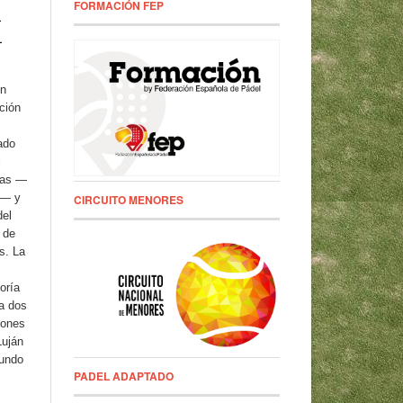
FORMACIÓN FEP
l
l
un
ción
ado
l
las —
s— y
CIRCUITO MENORES
del
 de
s. La
oría
 a dos
iones
Luján
undo
PADEL ADAPTADO