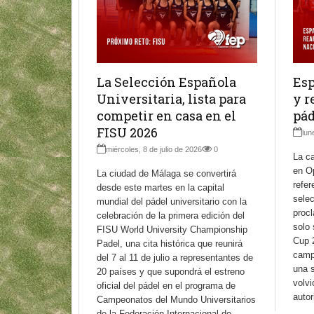
La Selección Española
Esp
Universitaria, lista para
y r
competir en casa en el
pád
FISU 2026
lun
miércoles, 8 de julio de 2026
0
La ca
en Op
La ciudad de Málaga se convertirá
refer
desde este martes en la capital
sele
mundial del pádel universitario con la
proc
celebración de la primera edición del
solo 
FISU World University Championship
Cup 
Padel, una cita histórica que reunirá
camp
del 7 al 11 de julio a representantes de
una 
20 países y que supondrá el estreno
volvi
oficial del pádel en el programa de
autor
Campeonatos del Mundo Universitarios
de la Federación Internacional de