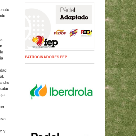
onato
ndo
na
an
de
PATROCINADORES FEP
ña
l
idad
al.
andro
subir
eja
con
uvo
z y