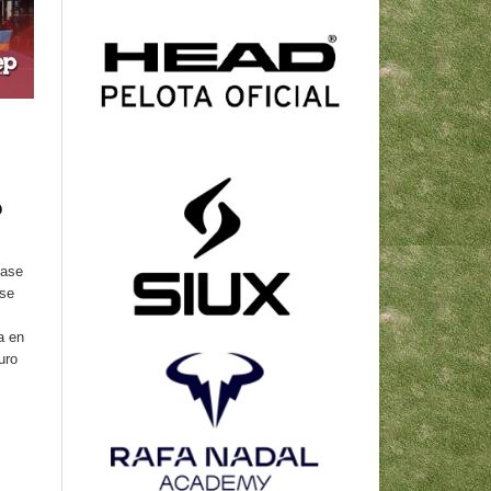
p
fase
 se
a en
uro