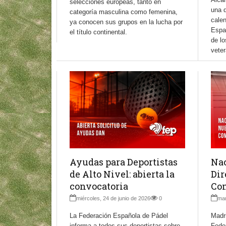
selecciones europeas, tanto en
una d
categoría masculina como femenina,
calen
ya conocen sus grupos en la lucha por
Espa
el título continental.
de lo
vete
Ayudas para Deportistas
Nac
de Alto Nivel: abierta la
Dir
convocatoria
Com
miércoles, 24 de junio de 2026
0
mar
La Federación Española de Pádel
Madri
informa a todos sus deportistas sobre
Fede