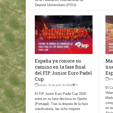
Deporte Universitario (FISU).
España ya conoce su
Mar
camino en la fase final
nu
del FIP Junior Euro Padel
Esp
Cup
lun
martes, 30 de junio de 2026
0
El C
Veter
El FIP Junior Euro Padel Cup 2026
Marb
entra en su fase decisiva en Oporto
comp
(Portugal). Tras la disputa de la fase
en la
clasificatoria, las ocho mejores
Alcán