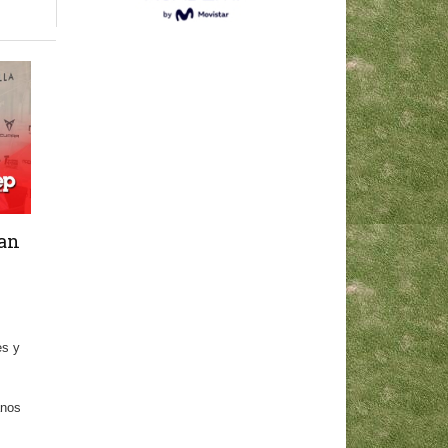
ran
es y
anos