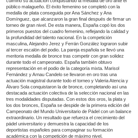
culminó su actuación conquistando la medalla de oro ante el
público malagueño. El éxito femenino se completó con la
medalla de plata conseguida por Ana Sánchez y Ana
Domínguez, que alcanzaron la gran final después de firmar un
torneo de gran nivel. De esta manera, España copó los dos
primeros puestos del cuadro femenino, reflejando la calidad y
la profundidad del talento nacional. En la competición
masculina, Alejandro Jerez y Ferrán González lograron subir
al tercer escalón del podio. La pareja española se llevó una
meritoria medalla de bronce tras competir con gran solidez
durante todo el campeonato. España también obtuvo
representación en el podio de la categoría mixta. Marisol
Fernández y Arnau Candelo se llevaron en oro tras una
actuación magistral durante todo el torneo y Valeria Atencia y
Álvaro Sola conquistaron la de bronce, completando así una
destacada actuación colectiva de la selección nacional en las
tres modalidades disputadas. Con estos dos oros, la plata y
los dos bronces, España se despide de la primera edición del
Campeonato del Mundo Universitario de Pádel con un balance
extraordinario. Un resultado que refuerza el crecimiento del
pádel universitario y demuestra la capacidad de los
deportistas españoles para compaginar su formación
académica con la competición de máximo nivel.