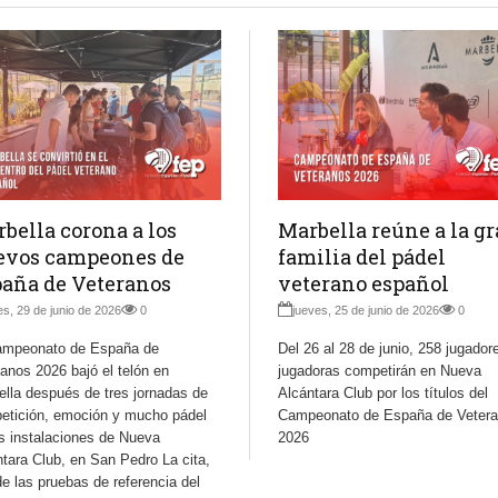
bella corona a los
Marbella reúne a la g
evos campeones de
familia del pádel
aña de Veteranos
veterano español
es, 29 de junio de 2026
0
jueves, 25 de junio de 2026
0
ampeonato de España de
Del 26 al 28 de junio, 258 jugador
anos 2026 bajó el telón en
jugadoras competirán en Nueva
ella después de tres jornadas de
Alcántara Club por los títulos del
etición, emoción y mucho pádel
Campeonato de España de Veter
s instalaciones de Nueva
2026
tara Club, en San Pedro La cita,
e las pruebas de referencia del