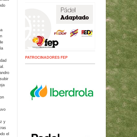
ndo
na
an
de
ña
l
PATROCINADORES FEP
idad
al.
andro
subir
eja
con
uvo
z y
tras
odo el