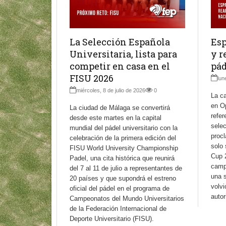
La Selección Española
Esp
Universitaria, lista para
y r
competir en casa en el
pád
FISU 2026
lun
miércoles, 8 de julio de 2026
0
La ca
en Op
La ciudad de Málaga se convertirá
refer
desde este martes en la capital
sele
mundial del pádel universitario con la
proc
celebración de la primera edición del
solo 
FISU World University Championship
Cup 
Padel, una cita histórica que reunirá
camp
del 7 al 11 de julio a representantes de
una 
20 países y que supondrá el estreno
volvi
oficial del pádel en el programa de
autor
Campeonatos del Mundo Universitarios
de la Federación Internacional de
Deporte Universitario (FISU).