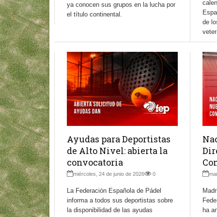
calen
ya conocen sus grupos en la lucha por
Espa
el título continental.
de lo
vete
Ayudas para Deportistas
Nac
de Alto Nivel: abierta la
Dir
convocatoria
Com
miércoles, 24 de junio de 2026
0
mar
La Federación Española de Pádel
Madri
informa a todos sus deportistas sobre
Fede
la disponibilidad de las ayudas
ha a