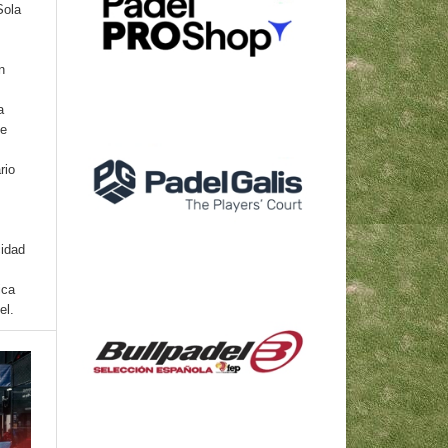
Sola
n
a
se
rio
cidad
ica
el.