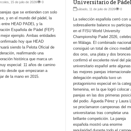
Universitario de Páde
rcoles, 15 de julio de 2026
0
sábado, 11 de julio de 2026
0
parejas que se entienden con solo
se, y en el mundo del pádel, la
La selección española cerró con 
n entre HEAD PADEL y la
sobresaliente balance su participa
ración Española de Pádel (FEP)
en el FISU World University
l mejor ejemplo. Ambas entidades
Championship Padel 2026, celebr
confirmado hoy que HEAD
en Málaga. El combinado naciona
nuará siendo la Pelota Oficial de
consiguió un total de cinco medal
deración, reafirmando una
dos oros, una plata y dos bronce
oración histórica que marca un
confirmó el excelente nivel del pá
 muy especial: 11 años de camino
universitario español ante algunas
unto desde que empezaran a
las mejores parejas internacionale
jar de la mano en 2015.
delegación española tuvo un
protagonismo especial en la categ
femenina, en la que logró colocar
parejas en las dos primeras posic
del podio. Águeda Pérez y Laura 
se proclamaron campeonas del m
universitarias tras completar una
brillante competición. La pareja
española mostró una enorme
regularidad durante todo el campe