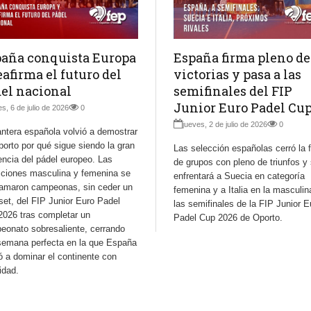
aña conquista Europa
España firma pleno de
eafirma el futuro del
victorias y pasa a las
el nacional
semifinales del FIP
Junior Euro Padel Cu
es, 6 de julio de 2026
0
jueves, 2 de julio de 2026
0
ntera española volvió a demostrar
orto por qué sigue siendo la gran
Las selección españolas cerró la 
encia del pádel europeo. Las
de grupos con pleno de triunfos y
cciones masculina y femenina se
enfrentará a Suecia en categoría
lamaron campeonas, sin ceder un
femenina y a Italia en la masculin
set, del FIP Junior Euro Padel
las semifinales de la FIP Junior E
2026 tras completar un
Padel Cup 2026 de Oporto.
eonato sobresaliente, cerrando
semana perfecta en la que España
ó a dominar el continente con
idad.