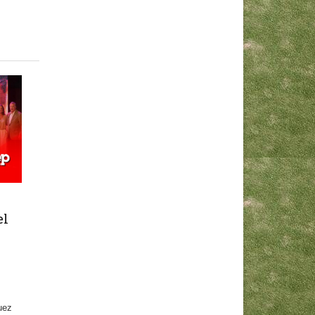
el
uez