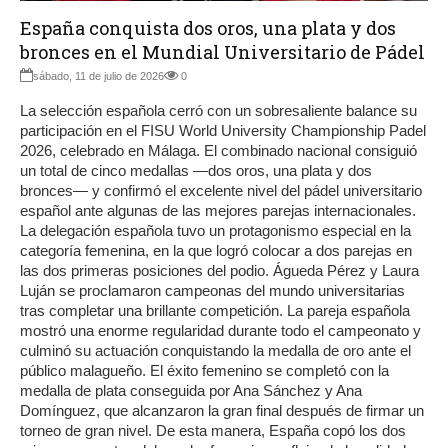
España conquista dos oros, una plata y dos
bronces en el Mundial Universitario de Pádel
sábado, 11 de julio de 2026
0
La selección española cerró con un sobresaliente balance su
participación en el FISU World University Championship Padel
2026, celebrado en Málaga. El combinado nacional consiguió
un total de cinco medallas —dos oros, una plata y dos
bronces— y confirmó el excelente nivel del pádel universitario
español ante algunas de las mejores parejas internacionales.
La delegación española tuvo un protagonismo especial en la
categoría femenina, en la que logró colocar a dos parejas en
las dos primeras posiciones del podio. Águeda Pérez y Laura
Luján se proclamaron campeonas del mundo universitarias
tras completar una brillante competición. La pareja española
mostró una enorme regularidad durante todo el campeonato y
culminó su actuación conquistando la medalla de oro ante el
público malagueño. El éxito femenino se completó con la
medalla de plata conseguida por Ana Sánchez y Ana
Domínguez, que alcanzaron la gran final después de firmar un
torneo de gran nivel. De esta manera, España copó los dos