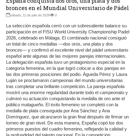
España conquista dos oros, una plata y dos
bronces en el Mundial Universitario de Pádel
sábado, 11 de julio de 2026
0
La selección española cerró con un sobresaliente balance su
participación en el FISU World University Championship Padel
2026, celebrado en Málaga. El combinado nacional consiguió
un total de cinco medallas —dos oros, una plata y dos
bronces— y confirmó el excelente nivel del pádel universitario
español ante algunas de las mejores parejas internacionales.
La delegación española tuvo un protagonismo especial en la
categoría femenina, en la que logró colocar a dos parejas en
las dos primeras posiciones del podio. Águeda Pérez y Laura
Luján se proclamaron campeonas del mundo universitarias
tras completar una brillante competición. La pareja española
mostró una enorme regularidad durante todo el campeonato y
culminó su actuación conquistando la medalla de oro ante el
público malagueño. El éxito femenino se completó con la
medalla de plata conseguida por Ana Sánchez y Ana
Domínguez, que alcanzaron la gran final después de firmar un
torneo de gran nivel. De esta manera, España copó los dos
primeros puestos del cuadro femenino, reflejando la calidad y
la profundidad del talento nacional. En la competición